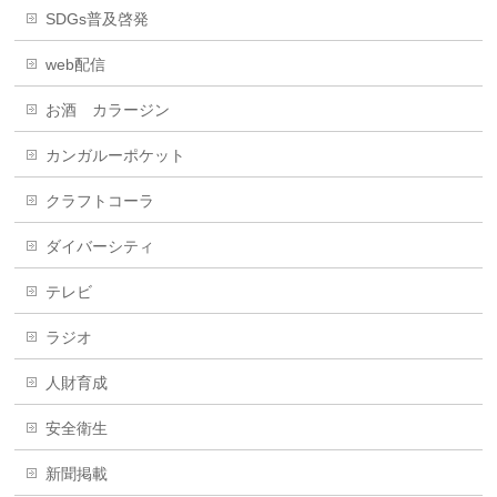
SDGs普及啓発
web配信
お酒 カラージン
カンガルーポケット
クラフトコーラ
ダイバーシティ
テレビ
ラジオ
人財育成
安全衛生
新聞掲載