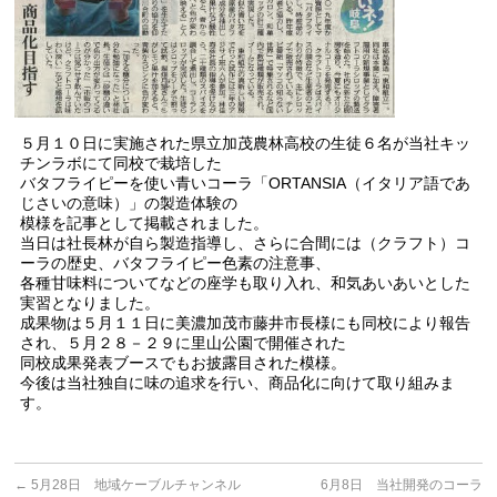
５月１０日に実施された県立加茂農林高校の生徒６名が当社キッ
チンラボにて同校で栽培した
バタフライピーを使い青いコーラ「ORTANSIA（イタリア語であ
じさいの意味）」の製造体験の
模様を記事として掲載されました。
当日は社長林が自ら製造指導し、さらに合間には（クラフト）コ
ーラの歴史、バタフライピー色素の注意事、
各種甘味料についてなどの座学も取り入れ、和気あいあいとした
実習となりました。
成果物は５月１１日に美濃加茂市藤井市長様にも同校により報告
され、５月２８－２９に里山公園で開催された
同校成果発表ブースでもお披露目された模様。
今後は当社独自に味の追求を行い、商品化に向けて取り組みま
す。
←
5月28日 地域ケーブルチャンネル
6月8日 当社開発のコーラ